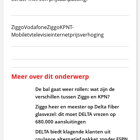
Ziggo
VodafoneZiggo
KPN
T-
Mobile
tv
televisie
internet
prijsverhoging
Meer over dit onderwerp
De bal gaat weer rollen: wat zijn de
verschillen tussen Ziggo en KPN?
Ziggo heer en meester op Delta Fiber
glasvezel: dit moet DELTA vrezen op
680.000 aansluitingen
DELTA biedt klagende klanten uit
coulance alternatief pakket zonder ESPN