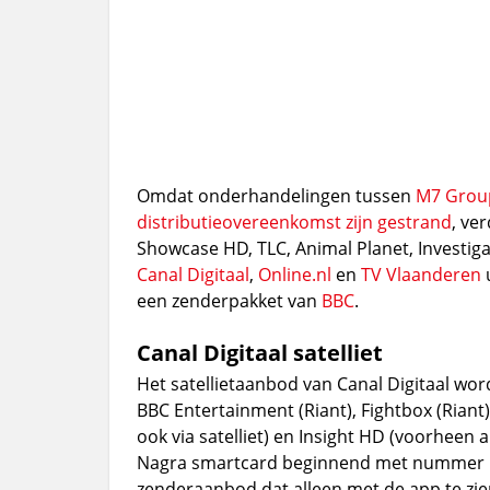
Omdat onderhandelingen tussen
M7 Grou
distributieovereenkomst zijn gestrand
, ve
Showcase HD, TLC, Animal Planet, Investigat
Canal Digitaal
,
Online.nl
en
TV Vlaanderen
u
een zenderpakket van
BBC
.
Canal Digitaal satelliet
Het satellietaanbod van Canal Digitaal wor
BBC Entertainment (Riant), Fightbox (Riant)
ook via satelliet) en Insight HD (voorheen 
Nagra smartcard beginnend met nummer 128
zenderaanbod dat alleen met de app te zien