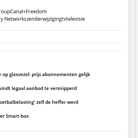
roup
Canal+
Freedom
ry Networks
zenderwijziging
tv
televisie
 op glasvezel: prijs abonnementen gelijk
 vindt legaal aanbod te versnipperd
oetbalbelasting' zelf de heffer werd
der Smart-box