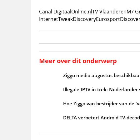
Canal Digitaal
Online.nl
TV Vlaanderen
M7 G
Internet
Tweak
Discovery
Eurosport
Discove
Meer over dit onderwerp
Ziggo medio augustus beschikbaar
Illegale IPTV in trek: Nederlander
Hoe Ziggo van bestrijder van de 'v
DELTA verbetert Android TV-deco