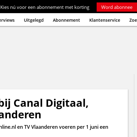
Kies nú voor een abonnement met korting
Word abonnee
erviews
Uitgelegd
Abonnement
Klantenservice
Zoe
ij Canal Digitaal,
aanderen
line.nl en TV Vlaanderen voeren per 1 juni een