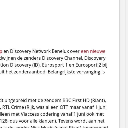
p
en Discovery Network Benelux over
een nieuwe
rdwijnen de zenders Discovery Channel, Discovery
ion Discovery (ID), Eurosport 1 en Eurosport 2 bij
it het zenderaanbod. Belangrijkste vervanging is
dt uitgebreid met de zenders BBC First HD (Riant),
, RTL Crime (Rijk, was alleen OTT maar vanaf 1 juni
alleen met Viaccess codering vanaf 1 juni ook met
, dus voor alle klanten). Tevens wordt aan het
 is de zender Nick Music (vanaf Riant) toegevoegd.