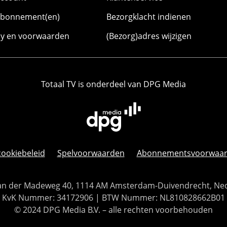
abonnement(en)
Bezorgklacht indienen
cy en voorwaarden
(Bezorg)adres wijzigen
Totaal TV is onderdeel van DPG Media
cookiebeleid
Spelvoorwaarden
Abonnementsvoorwaa
 Van der Madeweg 40, 1114 AM Amsterdam-Duivendrecht, Ne
KvK Nummer: 34172906 | BTW Nummer: NL810828662B01
© 2024 DPG Media B.V. – alle rechten voorbehouden