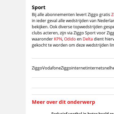
Sport
Bij alle abonnementen levert Ziggo gratis
Z
in ieder geval alle wedstrijden van Nederla
bekijken. Ook diverse topwedstrijden gesp
clubs acteren, zijn via Ziggo Sport voor Zig
waaronder
KPN
,
Odido
en
Delta
dient hier
gekocht te worden om deze wedstrijden line
Ziggo
VodafoneZiggo
internet
internetsnelh
Meer over dit onderwerp
Exclusief voetbal in beter beeld 