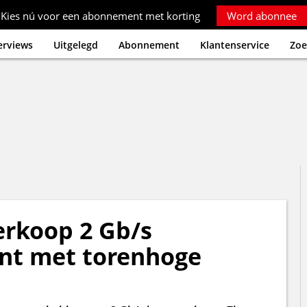
Kies nú voor een abonnement met korting
Word abonnee
erviews
Uitgelegd
Abonnement
Klantenservice
Zoe
erkoop 2 Gb/s
nt met torenhoge