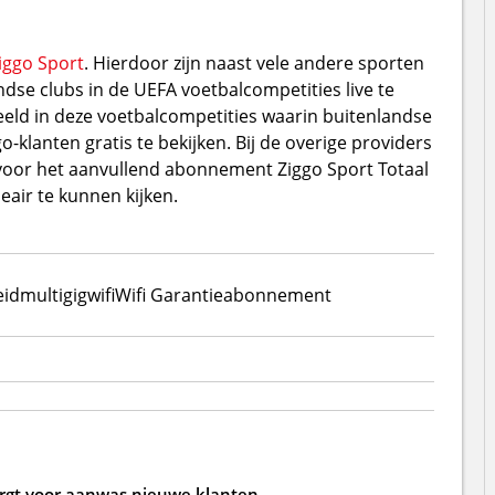
iggo Sport
. Hierdoor zijn naast vele andere sporten
ndse clubs in de UEFA voetbalcompetities live te
eeld in deze voetbalcompetities waarin buitenlandse
go-klanten gratis te bekijken. Bij de overige providers
voor het aanvullend abonnement Ziggo Sport Totaal
air te kunnen kijken.
eid
multigig
wifi
Wifi Garantie
abonnement
zorgt voor aanwas nieuwe klanten