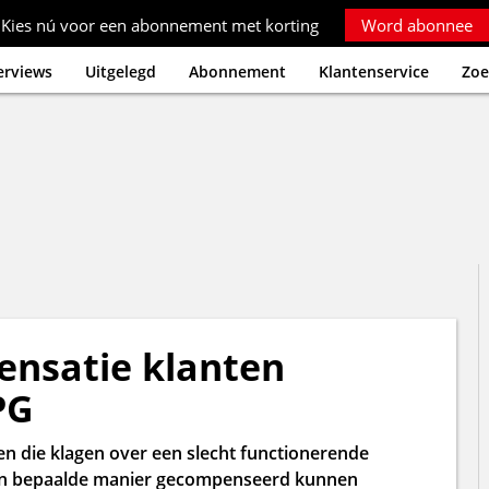
Kies nú voor een abonnement met korting
Word abonnee
erviews
Uitgelegd
Abonnement
Klantenservice
Zoe
ensatie klanten
PG
n die klagen over een slecht functionerende
en bepaalde manier gecompenseerd kunnen