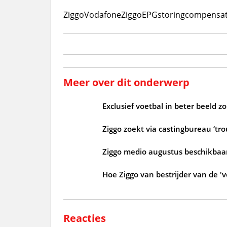
Ziggo
VodafoneZiggo
EPG
storing
compensat
Meer over dit onderwerp
Exclusief voetbal in beter beeld 
Ziggo zoekt via castingbureau ‘tr
Ziggo medio augustus beschikbaar
Hoe Ziggo van bestrijder van de 'v
Reacties