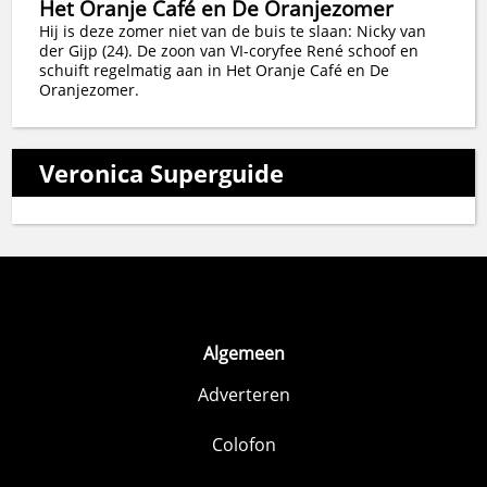
Het Oranje Café en De Oranjezomer
Hij is deze zomer niet van de buis te slaan: Nicky van
der Gijp (24). De zoon van VI-coryfee René schoof en
schuift regelmatig aan in Het Oranje Café en De
Oranjezomer.
Veronica Superguide
Algemeen
Adverteren
Colofon