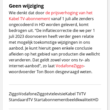
Geen wijziging
Wie denkt dat door
de prijsverhoging van het
Kabel TV-abonnement
vanaf 1 juli alle zenders
ongecodeerd in HD worden geleverd, komt
bedrogen uit. “De inflatiecorrectie die we per 1
juli 2023 doorvoeren heeft verder geen relatie
met mogelijk toekomstige wijzigingen in ons
aanbod. Je kunt hieruit geen enkele conclusie
afleiden op het gebied van producten die wellicht
veranderen. Dat geldt zowel voor ons tv- als
internet-aanbod”, zo laat
VodafoneZiggo
-
woordvoerder Ton Boon desgevraagd weten.
Ziggo
VodafoneZiggo
tv
televisie
Kabel TV
TV
Standaard
TV Start
abonnement
beeldkwaliteit
HD