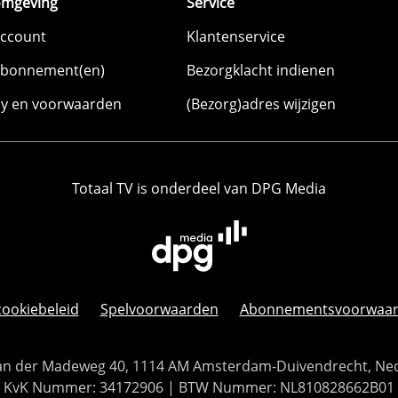
omgeving
Service
account
Klantenservice
abonnement(en)
Bezorgklacht indienen
cy en voorwaarden
(Bezorg)adres wijzigen
Totaal TV is onderdeel van DPG Media
cookiebeleid
Spelvoorwaarden
Abonnementsvoorwaa
 Van der Madeweg 40, 1114 AM Amsterdam-Duivendrecht, Ne
KvK Nummer: 34172906 | BTW Nummer: NL810828662B01