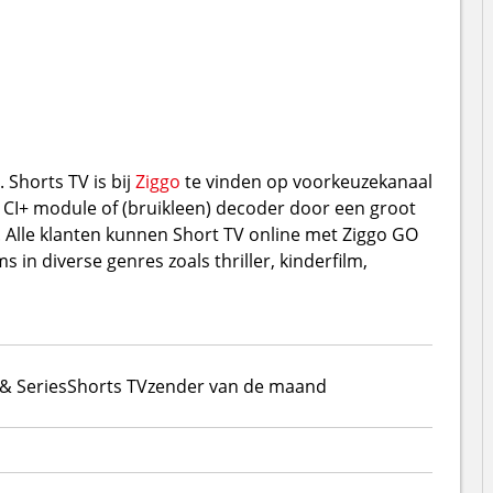
 Shorts TV is bij
Ziggo
te vinden op voorkeuzekanaal
n CI+ module of (bruikleen) decoder door een groot
 Alle klanten kunnen Short TV online met Ziggo GO
s in diverse genres zoals thriller, kinderfilm,
& Series
Shorts TV
zender van de maand