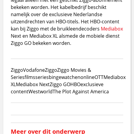
bekeken worden. Het kabelbedrijf beschikt
namelijk over de exclusieve Nederlandse
uitzendrechten van HBO-titels. Het HBO-content
kan bij Ziggo met de bruikleendecoders
Mediabox
Next en Mediabox XL alsmede de mobiele dienst
Ziggo GO bekeken worden.
Ziggo
VodafoneZiggo
Ziggo Movies &
Series
films
series
bingewatchen
online
OTT
Mediabox
XL
Mediabox Next
Ziggo GO
HBO
exclusieve
content
Westworld
The Plot Against America
Meer over dit onderwerp