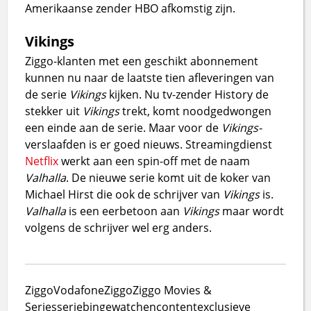
Amerikaanse zender HBO afkomstig zijn.
Vikings
Ziggo-klanten met een geschikt abonnement
kunnen nu naar de laatste tien afleveringen van
de serie
Vikings
kijken. Nu tv-zender History de
stekker uit
Vikings
trekt, komt noodgedwongen
een einde aan de serie. Maar voor de
Vikings-
verslaafden is er goed nieuws. Streamingdienst
Netflix
werkt aan een spin-off met de naam
Valhalla
. De nieuwe serie komt uit de koker van
Michael Hirst die ook de schrijver van
Vikings
is.
Valhalla
is een eerbetoon aan
Vikings
maar wordt
volgens de schrijver wel erg anders.
Ziggo
VodafoneZiggo
Ziggo Movies &
Series
serie
bingewatchen
content
exclusieve