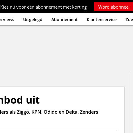
Kies nú voor een abonnement met korting
Word abonnee
erviews
Uitgelegd
Abonnement
Klantenservice
Zoe
nbod uit
iders als Ziggo, KPN, Odido en Delta. Zenders