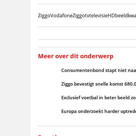
Ziggo
VodafoneZiggo
tv
televisie
HD
beeldkwal
Meer over dit onderwerp
Consumentenbond stapt niet naar
Ziggo bevestigt snelle komst 680.
Exclusief voetbal in beter beeld 
Europa onderzoekt harder optrede