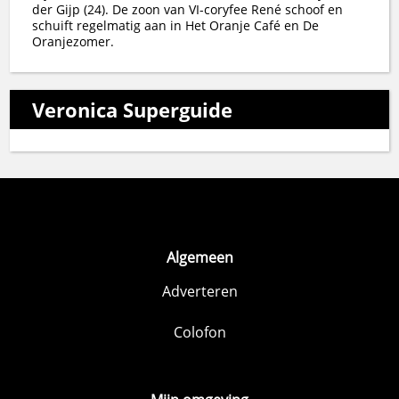
der Gijp (24). De zoon van VI-coryfee René schoof en
schuift regelmatig aan in Het Oranje Café en De
Oranjezomer.
Veronica Superguide
Algemeen
Adverteren
Colofon