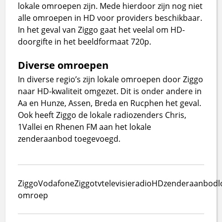
lokale omroepen zijn. Mede hierdoor zijn nog niet
alle omroepen in HD voor providers beschikbaar.
In het geval van Ziggo gaat het veelal om HD-
doorgifte in het beeldformaat 720p.
Diverse omroepen
In diverse regio’s zijn lokale omroepen door Ziggo
naar HD-kwaliteit omgezet. Dit is onder andere in
Aa en Hunze, Assen, Breda en Rucphen het geval.
Ook heeft Ziggo de lokale radiozenders Chris,
1Vallei en Rhenen FM aan het lokale
zenderaanbod toegevoegd.
Ziggo
VodafoneZiggo
tv
televisie
radio
HD
zenderaanbod
l
omroep