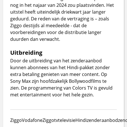
nog in het najaar van 2024 zou plaatsvinden. Het
uitstel heeft uiteindelijk driekwart jaar langer
geduurd. De reden van de vertraging is – zoals
Ziggo destijds al meedeelde - dat de
voorbereidingen voor de distributie langer
duurden dan verwacht.
Uitbreiding
Door de uitbreiding van het zenderaanbod
kunnen abonnees van het Hindi-pakket zonder
extra betaling genieten van meer content. Op
Sony Max zijn hoofdzakelijk Bollywoodfilms te
zien. De programmering van Colors TV is gevuld
met entertainment voor het hele gezin.
Ziggo
VodafoneZiggo
tv
televisie
Hindi
zenderaanbod
zend