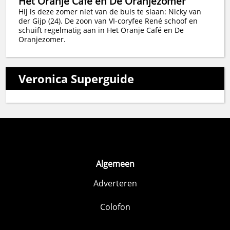
Het Oranje Café en De Oranjezomer
Hij is deze zomer niet van de buis te slaan: Nicky van
der Gijp (24). De zoon van VI-coryfee René schoof en
schuift regelmatig aan in Het Oranje Café en De
Oranjezomer.
Veronica Superguide
Algemeen
Adverteren
Colofon