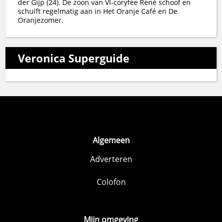
der Gijp (24). De zoon van VI-coryfee René schoof en
schuift regelmatig aan in Het Oranje Café en De
Oranjezomer.
Veronica Superguide
Algemeen
Adverteren
Colofon
Mijn omgeving