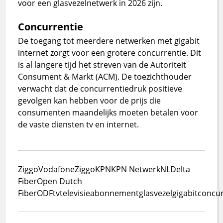
voor een glasvezelnetwerk in 2026 zijn.
Concurrentie
De toegang tot meerdere netwerken met gigabit
internet zorgt voor een grotere concurrentie. Dit
is al langere tijd het streven van de Autoriteit
Consument & Markt (ACM). De toezichthouder
verwacht dat de concurrentiedruk positieve
gevolgen kan hebben voor de prijs die
consumenten maandelijks moeten betalen voor
de vaste diensten tv en internet.
Ziggo
VodafoneZiggo
KPN
KPN NetwerkNL
Delta
Fiber
Open Dutch
Fiber
ODF
tv
televisie
abonnement
glasvezel
gigabit
concur