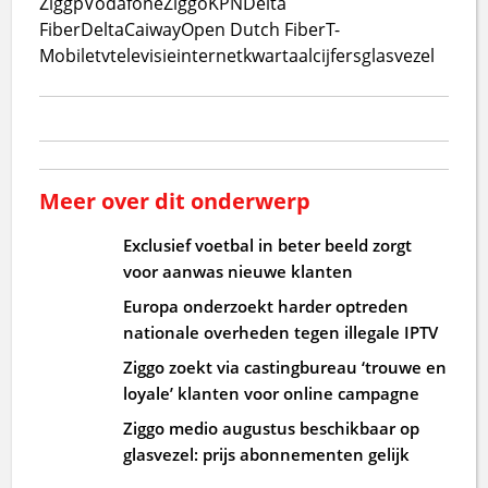
Ziggp
VodafoneZiggo
KPN
Delta
Fiber
Delta
Caiway
Open Dutch Fiber
T-
Mobile
tv
televisie
internet
kwartaalcijfers
glasvezel
Meer over dit onderwerp
Exclusief voetbal in beter beeld zorgt
voor aanwas nieuwe klanten
Europa onderzoekt harder optreden
nationale overheden tegen illegale IPTV
Ziggo zoekt via castingbureau ‘trouwe en
loyale’ klanten voor online campagne
Ziggo medio augustus beschikbaar op
glasvezel: prijs abonnementen gelijk