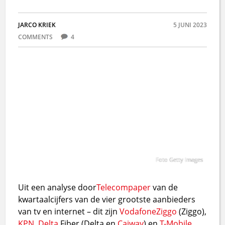
JARCO KRIEK
5 JUNI 2023
COMMENTS
4
Foto Getty Images
Uit een analyse door
Telecompaper
van de
kwartaalcijfers van de vier grootste aanbieders
van tv en internet – dit zijn
Vodafone
Ziggo
(Ziggo),
KPN
,
Delta
Fiber (Delta en
Caiway
) en
T-Mobile
,