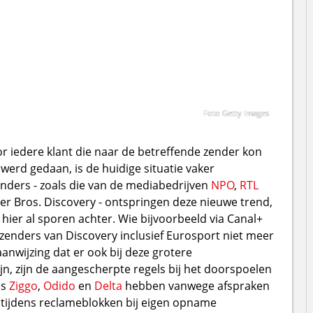
Foto Getty Images
r iedere klant die naar de betreffende zender kon
werd gedaan, is de huidige situatie vaker
nders - zoals die van de mediabedrijven
NPO
,
RTL
er Bros. Discovery - ontspringen deze nieuwe trend,
 hier al sporen achter. Wie bijvoorbeeld via Canal+
de zenders van Discovery inclusief Eurosport niet meer
aanwijzing dat er ook bij deze grotere
n, zijn de aangescherpte regels bij het doorspoelen
ls
Ziggo
,
Odido
en
Delta
hebben vanwege afspraken
tijdens reclameblokken bij eigen opname