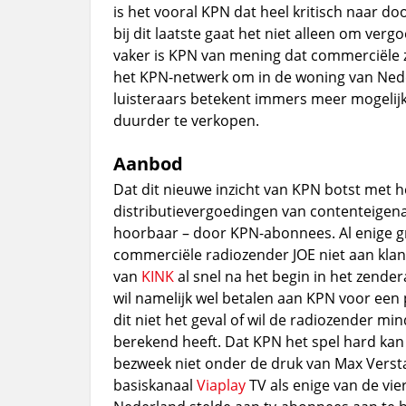
is het vooral KPN dat heel kritisch naar do
bij dit laatste gaat het niet alleen om ve
vaker is KPN van mening dat commerciële 
het KPN-netwerk om in de woning van Nede
luisteraars betekent immers meer mogelij
duurder te verkopen.
Aanbod
Dat dit nieuwe inzicht van KPN botst met
distributievergoedingen van contenteigenar
hoorbaar – door KPN-abonnees. Al enige gr
commerciële radiozender JOE niet aan klan
van
KINK
al snel na het begin in het zende
wil namelijk wel betalen aan KPN voor een p
dit niet het geval of wil de radiozender m
berekend heeft. Dat KPN het spel hard kan
bezweek niet onder de druk van Max Versta
basiskanaal
Viaplay
TV als enige van de vi