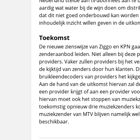
Nederland stelde aan tv-abonnees aan te bi
aardig wat water bij de wijn doen om distrib
dat dit niet goed onderbouwd kan worden 
inhoudelijk inzicht willen geven in de uit
Toekomst
De nieuwe zienswijze van Ziggo en KPN gaat
zenderaanbod leiden. Niet alleen bij deze 
providers. Vaker zullen providers bij het 
de kijktijd van zenders door hun klanten. D
bruikleendecoders van providers het kijk
Aan de hand van de uitkomst hiervan zal 
een provider krijgt of aan een provider voo
hiervan moet ook het stoppen van muziekz
toekomstig opnieuw drie muziekzenders k
muziekzender van MTV blijven namelijk wel
beschikbaar.