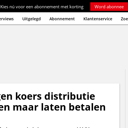
Kies nú voor een abonnement met korting
Word abonnee
erviews
Uitgelegd
Abonnement
Klantenservice
Zoe
en koers distributie
len maar laten betalen