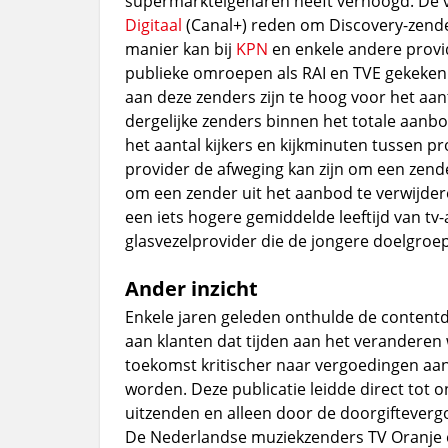
supermarkteigenaren heeft verhoogd. De
Digitaal
(Canal+) reden om Discovery-zende
manier kan bij
KPN
en enkele andere provi
publieke omroepen als RAI en TVE gekeken
aan deze zenders zijn te hoog voor het aan
dergelijke zenders binnen het totale aanb
het aantal kijkers en kijkminuten tussen pro
provider de afweging kan zijn om een zende
om een zender uit het aanbod te verwijdere
een iets hogere gemiddelde leeftijd van t
glasvezelprovider die de jongere doelgroep
Ander inzicht
Enkele jaren geleden onthulde de content
aan klanten dat tijden aan het veranderen
toekomst kritischer naar vergoedingen aa
worden. Deze publicatie leidde direct tot o
uitzenden en alleen door de doorgifteverg
De Nederlandse muziekzenders TV Oranje e