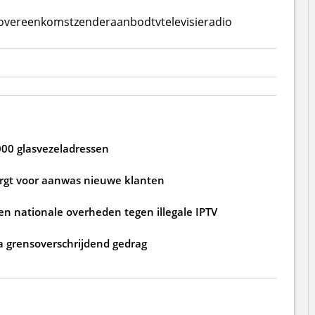
eovereenkomst
zenderaanbod
tv
televisie
radio
000 glasvezeladressen
zorgt voor aanwas nieuwe klanten
n nationale overheden tegen illegale IPTV
a grensoverschrijdend gedrag