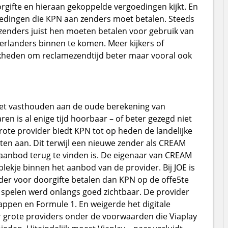
orgifte en hieraan gekoppelde vergoedingen kijkt. En
rgoedingen die KPN aan zenders moet betalen. Steeds
zenders juist hen moeten betalen voor gebruik van
rlanders binnen te komen. Meer kijkers of
kheden om reclamezendtijd beter maar vooral ook
 het vasthouden aan de oude berekening van
en is al enige tijd hoorbaar – of beter gezegd niet
ote provider biedt KPN tot op heden de landelijke
ten aan. Dit terwijl een nieuwe zender als CREAM
raanbod terug te vinden is. De eigenaar van CREAM
lekje binnen het aanbod van de provider. Bij JOE is
inder voor doorgifte betalen dan KPN op de offe5te
 spelen werd onlangs goed zichtbaar. De provider
ppen en Formule 1. En weigerde het digitale
er grote providers onder de voorwaarden die Viaplay