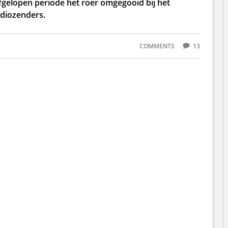
fgelopen periode het roer omgegooid bij het
adiozenders.
COMMENTS
13