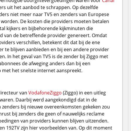
 verhoogde doorgiftevergoedingen waren voor
Canal
rs uit het aanbod te schrappen. Op dezelfde
ders niet meer naar TV5 en zenders van Europese
 worden. De kosten die providers moeten betalen
tal kijkers en bijbehorende kijkminuten die
od van de betreffende provider genereert. Omdat
viders verschillen, betekent dit dat bij de ene
r te blijven aanbieden en bij een andere provider
n. In het geval van TV5 is de zender bij Ziggo met
v-abonnees de afweging anders dan bij een
 met het snelste internet aanspreekt.
directeur van
VodafoneZiggo
(Ziggo) in een uitleg
 waren. Daarbij werd aangekondigd dat in de
n zenders bij nieuwe overeenkomsten gekeken zou
nrust bij zenders die geen of nauwelijks reclame
oedingen van providers kunnen blijven uitzenden.
n 192TV zijn hier voorbeelden van. Op dit moment