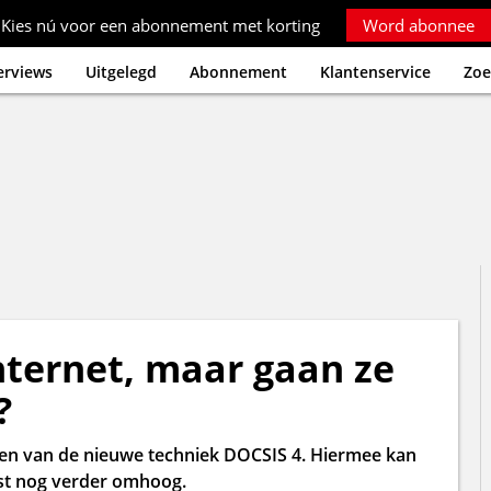
Kies nú voor een abonnement met korting
Word abonnee
erviews
Uitgelegd
Abonnement
Klantenservice
Zoe
internet, maar gaan ze
?
ten van de nieuwe techniek DOCSIS 4. Hiermee kan
mst nog verder omhoog.