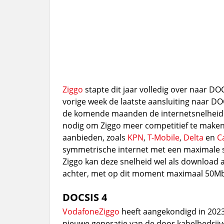
Ziggo
stapte dit jaar volledig over naar DOC
vorige week de laatste aansluiting naar DO
de komende maanden de internetsnelheid 
nodig om Ziggo meer competitief te maken 
aanbieden, zoals
KPN
,
T-Mobile
,
Delta
en
C
symmetrische internet met een maximale 
Ziggo kan deze snelheid wel als download a
achter, met op dit moment maximaal 50M
DOCSIS 4
VodafoneZiggo
heeft aangekondigd in 2023
nieuwe generatie van de door kabelbedrijv