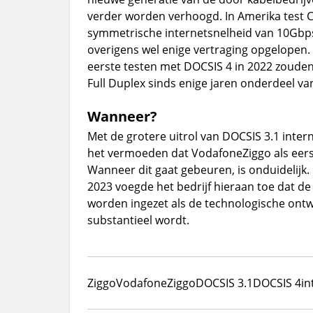
verder worden verhoogd. In Amerika test 
symmetrische internetsnelheid van 10Gbps.
overigens wel enige vertraging opgelopen. 
eerste testen met DOCSIS 4 in 2022 zouden
Full Duplex sinds enige jaren onderdeel va
Wanneer?
Met de grotere uitrol van DOCSIS 3.1 inte
het vermoeden dat VodafoneZiggo als eerst
Wanneer dit gaat gebeuren, is onduidelijk.
2023 voegde het bedrijf hieraan toe dat d
worden ingezet als de technologische ontw
substantieel wordt.
Ziggo
VodafoneZiggo
DOCSIS 3.1
DOCSIS 4
in