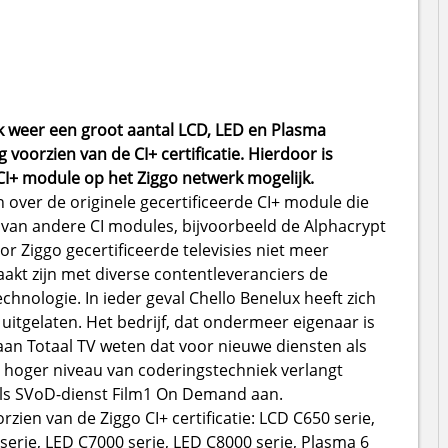
 weer een groot aantal LCD, LED en Plasma
 voorzien van de CI+ certificatie. Hierdoor is
CI+ module op het Ziggo netwerk mogelijk.
over de originele gecertificeerde CI+ module die
 van andere CI modules, bijvoorbeeld de Alphacrypt
oor Ziggo gecertificeerde televisies niet meer
aakt zijn met diverse contentleveranciers de
echnologie. In ieder geval Chello Benelux heeft zich
uitgelaten. Het bedrijf, dat ondermeer eigenaar is
 aan Totaal TV weten dat voor nieuwe diensten als
hoger niveau van coderingstechniek verlangt
als SVoD-dienst Film1 On Demand aan.
ien van de Ziggo CI+ certificatie: LCD C650 serie,
serie, LED C7000 serie, LED C8000 serie, Plasma 6