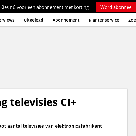
Kies nú voor een abonnement met korting
Word abonnee
erviews
Uitgelegd
Abonnement
Klantenservice
Zoe
 televisies CI+
t aantal televisies van elektronicafabrikant