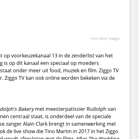
Foto Getty Images
at op voorkeuzekanaal 13 in de zenderlist van het
ag is op dit kanaal een speciaal op moeders
taat onder meer uit food, muziek en film. Ziggo TV
aar. Ziggo TV kan ook online worden bekeken via de
dolph’s Bakery
met meesterpatissier Rudolph van
n centraal staat, is onderdeel van de speciale
 zanger Alain Clark brengt in samenwerking met
k de live show die Tino Martin in 2017 in het Ziggo
nd wordt afgesloten met de films
After The Wedding