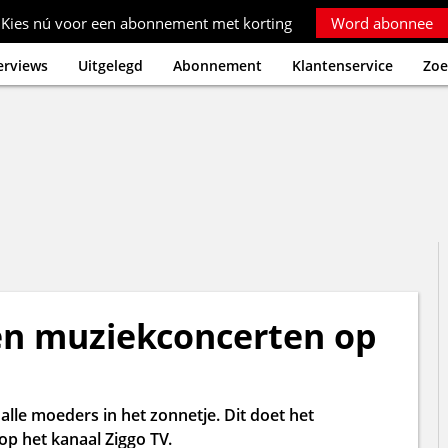
Kies nú voor een abonnement met korting
Word abonnee
erviews
Uitgelegd
Abonnement
Klantenservice
Zoe
s en muziekconcerten op
lle moeders in het zonnetje. Dit doet het
p het kanaal Ziggo TV.