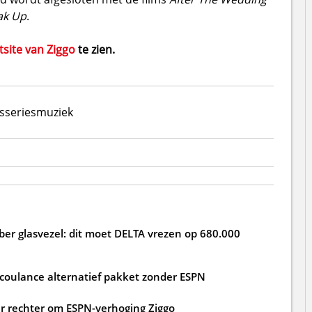
ak Up
.
tsite van Ziggo
te zien.
s
series
muziek
ber glasvezel: dit moet DELTA vrezen op 680.000
 coulance alternatief pakket zonder ESPN
 rechter om ESPN-verhoging Ziggo