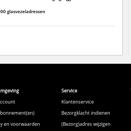
000 glasvezeladressen
omgeving
Service
account
Klantenservice
abonnement(en)
Bezorgklacht indienen
cy en voorwaarden
(Bezorg)adres wijzigen