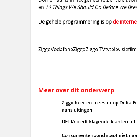
en
10 Things We Should Do Before We Bre
De gehele programmering is op
de interne
Ziggo
VodafoneZiggo
Ziggo TV
tv
televisie
film
Meer over dit onderwerp
Ziggo heer en meester op Delta Fi
aansluitingen
DELTA biedt klagende klanten uit
Consumentenbond stapt niet naar