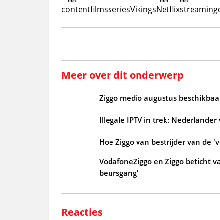
content
films
series
Vikings
Netflix
streaming
Meer over dit onderwerp
Ziggo medio augustus beschikbaar
Illegale IPTV in trek: Nederlander
Hoe Ziggo van bestrijder van de 'v
VodafoneZiggo en Ziggo beticht v
beursgang’
Reacties