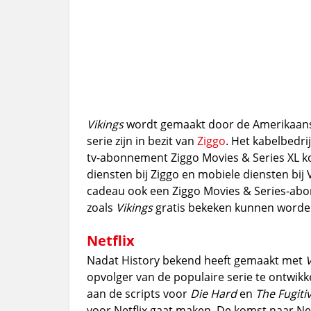
Vikings
wordt gemaakt door de Amerikaanse
serie zijn in bezit van
Ziggo
. Het kabelbedri
tv-abonnement Ziggo Movies & Series XL k
diensten bij Ziggo en mobiele diensten bi
cadeau ook een Ziggo Movies & Series-ab
zoals
Vikings
gratis bekeken kunnen worde
Netflix
Nadat History bekend heeft gemaakt met
V
opvolger van de populaire serie te ontwikk
aan de scripts voor
Die Hard
en
The Fugiti
voor Netflix gaat maken. De komst naar Netf