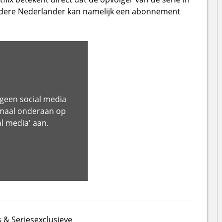
 Iedere Nederlander kan namelijk een abonnement
 geen social media
emaal onderaan op
al media' aan.
 & Series
exclusieve