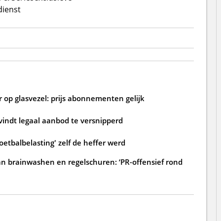
dienst
 op glasvezel: prijs abonnementen gelijk
 vindt legaal aanbod te versnipperd
oetbalbelasting' zelf de heffer werd
an brainwashen en regelschuren: ‘PR-offensief rond