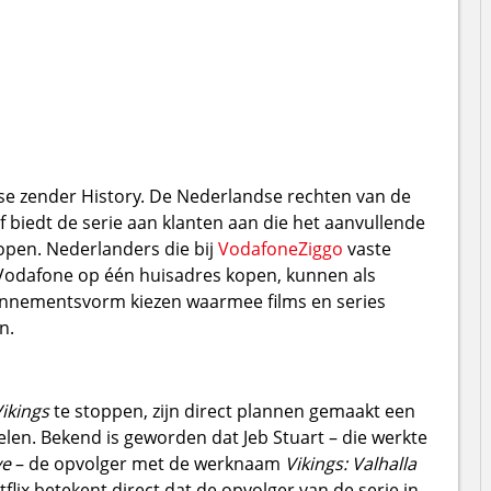
 zender History. De Nederlandse rechten van de
jf biedt de serie aan klanten aan die het aanvullende
open. Nederlanders die bij
VodafoneZiggo
vaste
j Vodafone op één huisadres kopen, kunnen als
onnementsvorm kiezen waarmee films en series
n.
ikings
te stoppen, zijn direct plannen gemaakt een
elen. Bekend is geworden dat Jeb Stuart – die werkte
ve
– de opvolger met de werknaam
Vikings: Valhalla
lix betekent direct dat de opvolger van de serie in