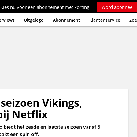
Kies nú voor een abonnement met korting
Word abonnee
erviews
Uitgelegd
Abonnement
Klantenservice
Zoe
 seizoen Vikings,
ij Netflix
o biedt het zesde en laatste seizoen vanaf 5
akt een spin-off.