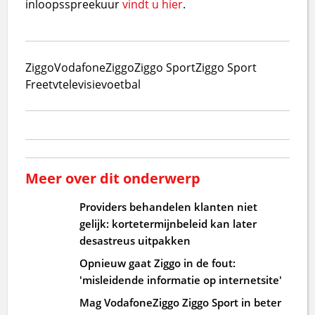
inloopsspreekuur
vindt u hier
.
Ziggo
VodafoneZiggo
Ziggo Sport
Ziggo Sport
Free
tv
televisie
voetbal
Meer over dit onderwerp
Providers behandelen klanten niet
gelijk: kortetermijnbeleid kan later
desastreus uitpakken
Opnieuw gaat Ziggo in de fout:
'misleidende informatie op internetsite'
Mag VodafoneZiggo Ziggo Sport in beter