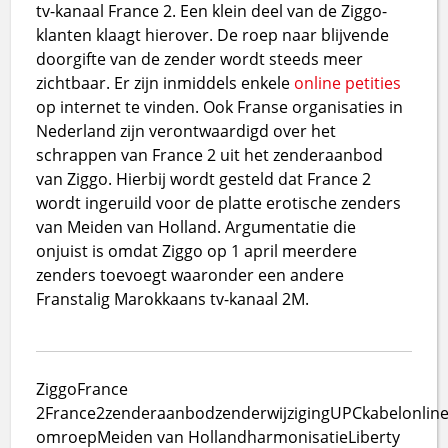
tv-kanaal France 2. Een klein deel van de Ziggo-
klanten klaagt hierover. De roep naar blijvende
doorgifte van de zender wordt steeds meer
zichtbaar. Er zijn inmiddels enkele
online petities
op internet te vinden. Ook Franse organisaties in
Nederland zijn verontwaardigd over het
schrappen van France 2 uit het zenderaanbod
van Ziggo. Hierbij wordt gesteld dat France 2
wordt ingeruild voor de platte erotische zenders
van Meiden van Holland. Argumentatie die
onjuist is omdat Ziggo op 1 april meerdere
zenders toevoegt waaronder een andere
Franstalig Marokkaans tv-kanaal 2M.
Ziggo
France
2
France2
zenderaanbod
zenderwijziging
UPC
kabel
onlin
omroep
Meiden van Holland
harmonisatie
Liberty