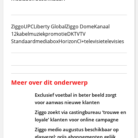
Ziggo
UPC
Liberty Global
Ziggo Dome
Kanaal
12
kabel
muziek
promotie
DKTV
TV
Standaard
mediabox
Horizon
CI+
televisie
televisies
Meer over dit onderwerp
Exclusief voetbal in beter beeld zorgt
voor aanwas nieuwe klanten
Ziggo zoekt via castingbureau ‘trouwe en
loyale’ klanten voor online campagne
Ziggo medio augustus beschikbaar op
glasvezel: prijs abonnementen gelijk