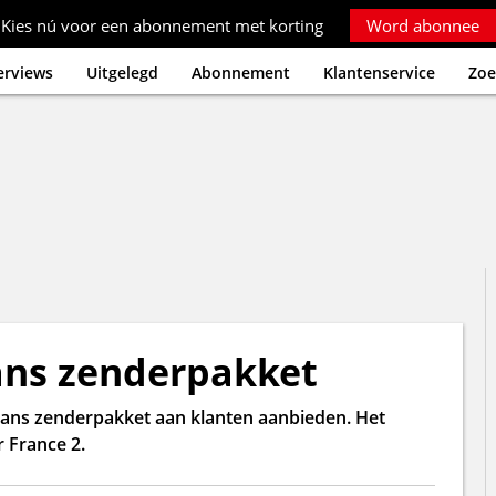
Kies nú voor een abonnement met korting
Word abonnee
erviews
Uitgelegd
Abonnement
Klantenservice
Zoe
ans zenderpakket
Frans zenderpakket aan klanten aanbieden. Het
 France 2.