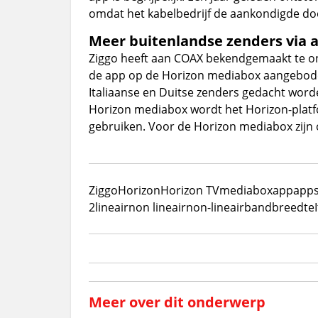
omdat het kabelbedrijf de aankondigde doo
Meer buitenlandse zenders via 
Ziggo heeft aan COAX bekendgemaakt te on
de app op de Horizon mediabox aangebode
Italiaanse en Duitse zenders gedacht word
Horizon mediabox wordt het Horizon-platf
gebruiken. Voor de Horizon mediabox zijn
Ziggo
Horizon
Horizon TV
mediabox
app
app
2
lineair
non lineair
non-lineair
bandbreedte
Meer over dit onderwerp