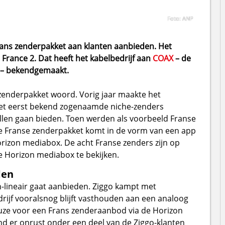
Foto: ANP
rans zenderpakket aan klanten aanbieden. Het
France 2. Dat heeft het kabelbedrijf aan
COAX
– de
 – bekendgemaakt.
zenderpakket woord. Vorig jaar maakte het
r het eerst bekend zogenaamde niche-zenders
illen gaan bieden. Toen werden als voorbeeld Franse
e Franse zenderpakket komt in de vorm van een app
orizon mediabox. De acht Franse zenders zijn op
de Horizon mediabox te bekijken.
den
n-lineair gaat aanbieden. Ziggo kampt met
ijf vooralsnog blijft vasthouden aan een analoog
uze voor een Frans zenderaanbod via de Horizon
ond er onrust onder een deel van de Ziggo-klanten