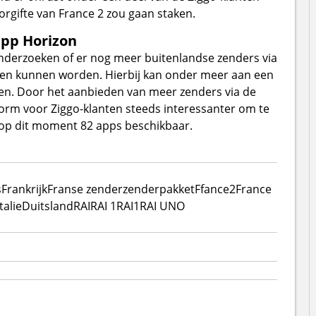
rgifte van France 2 zou gaan staken.
app Horizon
derzoeken of er nog meer buitenlandse zenders via
n kunnen worden. Hierbij kan onder meer aan een
en. Door het aanbieden van meer zenders via de
orm voor Ziggo-klanten steeds interessanter om te
 op dit moment 82 apps beschikbaar.
s
Frankrijk
Franse zender
zenderpakket
Ffance2
France
Italie
Duitsland
RAI
RAI 1
RAI1
RAI UNO