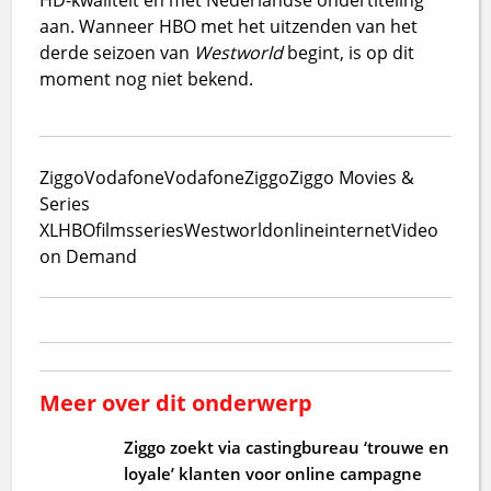
aan. Wanneer HBO met het uitzenden van het
derde seizoen van
Westworld
begint, is op dit
moment nog niet bekend.
Ziggo
Vodafone
VodafoneZiggo
Ziggo Movies &
Series
XL
HBO
films
series
Westworld
online
internet
Video
on Demand
Meer over dit onderwerp
Ziggo zoekt via castingbureau ‘trouwe en
loyale’ klanten voor online campagne