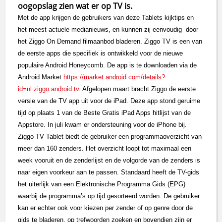
oogopslag zien wat er op TV is.
Met de app krijgen de gebruikers van deze Tablets kijktips en
het meest actuele medianieuws, en kunnen zij eenvoudig door
het Ziggo On Demand filmaanbod bladeren.
Ziggo TV is een van
de eerste apps die specifiek is ontwikkeld voor de nieuwe
populaire Android Honeycomb. De app is te downloaden via de
Android Market
https://market.android.com/details?
id=nl.ziggo.android.tv
.
Afgelopen maart bracht Ziggo de eerste
versie van de TV app uit voor de iPad. Deze app stond geruime
tijd op plaats 1 van de Beste Gratis iPad Apps hitlijst van de
Appstore. In juli kwam er ondersteuning voor de iPhone bij.
Ziggo TV Tablet biedt de gebruiker een programmaoverzicht van
meer dan 160 zenders. Het overzicht loopt tot maximaal een
week vooruit en de zenderlijst en de volgorde van de zenders is
naar eigen voorkeur aan te passen.
Standaard heeft de TV-gids
het uiterlijk van een Elektronische Programma Gids (EPG)
waarbij de programma’s op tijd gesorteerd worden. De gebruiker
kan er echter ook voor kiezen per zender of op genre door de
gids te bladeren, op trefwoorden zoeken en bovendien zijn er