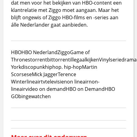
dat men voor het bekijken van HBO-content een
klantrelatie met Ziggo moet aangaan. Maar het
blijft ongewis of Ziggo HBO-films en -series aan
álle Nederlander gaat aanbieden.
HBO
HBO Nederland
Ziggo
Game of
Thrones
torrent
bittorrent
illegaal
kijken
Vinyl
serie
drama
York
disco
punk
hiphop. hip-hop
Martin
Scorsese
Mick Jagger
Terence
Winter
lineair
tv
televisie
non lineair
non-
lineair
video on demand
HBO on Demand
HBO
GO
bingewatchen