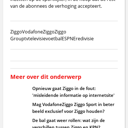
van de abonnees de verhoging accepteert.
Ziggo
VodafoneZiggo
Ziggo
Group
tv
televisie
voetbal
ESPN
Eredivisie
Meer over dit onderwerp
Opnieuw gaat Ziggo in de fout:
'misleidende informatie op internetsite'
Mag VodafoneZiggo Ziggo Sport in beter
beeld exclusief voor Ziggo houden?
De bal gaat weer rollen: wat zijn de
verschillen tussen Ziggo en KPN?