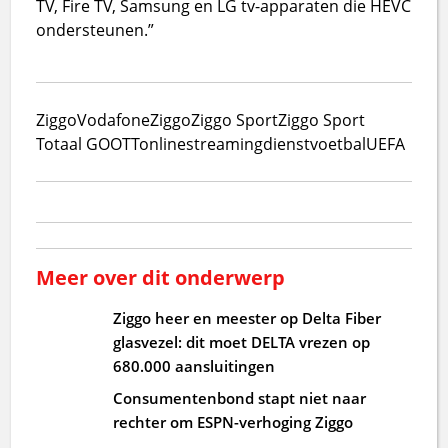
TV, Fire TV, Samsung en LG tv-apparaten die HEVC
ondersteunen.”
Ziggo
VodafoneZiggo
Ziggo Sport
Ziggo Sport
Totaal GO
OTT
online
streamingdienst
voetbal
UEFA
Meer over dit onderwerp
Ziggo heer en meester op Delta Fiber
glasvezel: dit moet DELTA vrezen op
680.000 aansluitingen
Consumentenbond stapt niet naar
rechter om ESPN-verhoging Ziggo