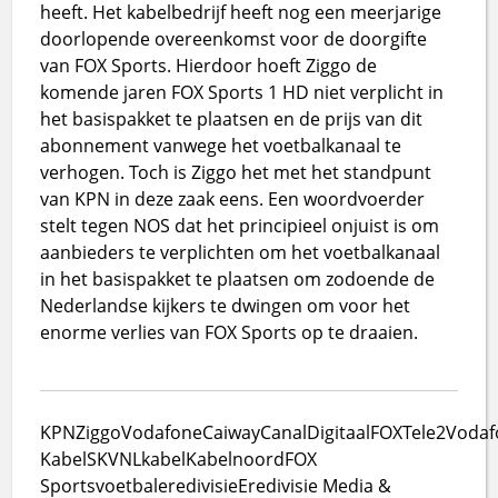
heeft. Het kabelbedrijf heeft nog een meerjarige
doorlopende overeenkomst voor de doorgifte
van FOX Sports. Hierdoor hoeft Ziggo de
komende jaren FOX Sports 1 HD niet verplicht in
het basispakket te plaatsen en de prijs van dit
abonnement vanwege het voetbalkanaal te
verhogen. Toch is Ziggo het met het standpunt
van KPN in deze zaak eens. Een woordvoerder
stelt tegen NOS dat het principieel onjuist is om
aanbieders te verplichten om het voetbalkanaal
in het basispakket te plaatsen om zodoende de
Nederlandse kijkers te dwingen om voor het
enorme verlies van FOX Sports op te draaien.
KPN
Ziggo
Vodafone
Caiway
CanalDigitaal
FOX
Tele2
Vodaf
Kabel
SKV
NLkabel
Kabelnoord
FOX
Sports
voetbal
eredivisie
Eredivisie Media &