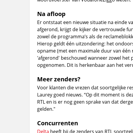
Na afloop
Er ontstaat een nieuwe situatie na einde va
afgerond, krijgt de kijker de vertrouwde f
zowel de programma’s als de reclameblokke
Hierop geldt één uitzondering: het ondoor
opname (met een maximale duur van één mi
'afgerond' beschouwd wanneer zowel het pr
opgenomen. Dit is herkenbaar aan het verdw
Meer zenders?
Voor klanten die vrezen dat soortgelijke r
Laurey goed nieuws. “Op dit moment is dez
RTL en is er nog geen sprake van dat derg
gelden."
Concurrenten
Delta
heeft bij de zenders van RTL soortgel