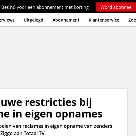
Kies nú voor een abonnement met korting
Word abonnee
erviews
Uitgelegd
Abonnement
Klantenservice
Zoe
we restricties bij
me in eigen opnames
poelen van reclames in eigen opname van zenders
Ziggo aan Totaal TV.