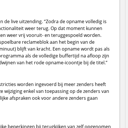
n de live uitzending. “Zodra de opname volledig is
unctionaliteit weer terug. Op dat moment kunnen
n weer vrij vooruit- en teruggespoeld worden.
spoelbare reclameblok aan het begin van de
nuut) blijft van kracht. Een opname wordt pas als
ogramma als de volledige buffertijd na afloop zijn
ijnen van het rode opname-icoontje bij de titel.”
estricties worden ingevoerd bij meer zenders heeft
e wijziging enkel van toepassing op de zenders van
elijke afspraken ook voor andere zenders gaan
ijke beperkingen bij terugkijken van zelf opgenomen