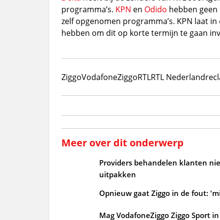
programma’s.
KPN
en
Odido
hebben geen en
zelf opgenomen programma’s. KPN laat in e
hebben om dit op korte termijn te gaan in
Ziggo
VodafoneZiggo
RTL
RTL Nederland
rec
Meer over dit onderwerp
Providers behandelen klanten niet
uitpakken
Opnieuw gaat Ziggo in de fout: 'mi
Mag VodafoneZiggo Ziggo Sport in 