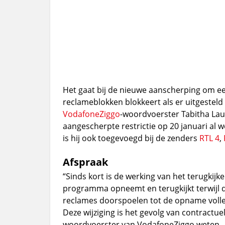
Het gaat bij de nieuwe aanscherping om ee
reclameblokken blokkeert als er uitgestel
Vodafone
Ziggo
-woordvoerster Tabitha Lau
aangescherpte restrictie op 20 januari al 
is hij ook toegevoegd bij de zenders
RTL 4
,
Afspraak
“Sinds kort is de werking van het terugkij
programma opneemt en terugkijkt terwijl de 
reclames doorspoelen tot de opname volledig
Deze wijziging is het gevolg van contractu
woordvoerster van VodafoneZiggo weten.