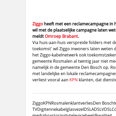
Ziggo
heeft met een reclamecampagne in h
wil met de plaatselijke campagne laten wet
meldt
Omroep Brabant
.
Via huis-aan-huis verspreide folders met d
toekomst' wil Ziggo inwoners laten weten
het Ziggo-kabelnetwerk ook toekomstzeker
gemeente Rosmalen al twintig jaar niet me
namelijk in de gemeente Den Bosch op. Ros
met landelijke en lokale reclamecampagnes 
verliest vooral aan
KPN
klanten, dat dienste
Ziggo
KPN
Rosmalen
klantverlies
Den Bosch
I
TV
Digitenne
kabel
glasvezel
DSL
ADSL
VDSL
C
mediabox
storing
tv
televisie
beeldkwaliteit