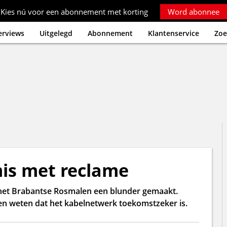
Kies nú voor een abonnement met korting
Word abonnee
erviews
Uitgelegd
Abonnement
Klantenservice
Zoe
mis met reclame
het Brabantse Rosmalen een blunder gemaakt.
ten weten dat het kabelnetwerk toekomstzeker is.