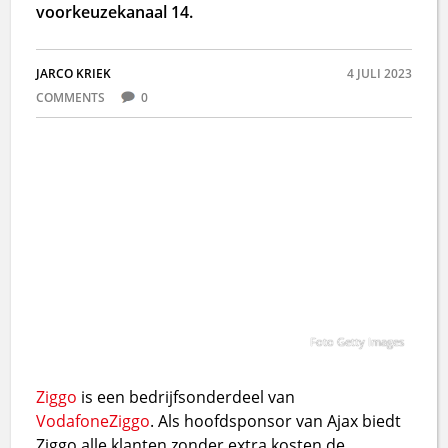
voorkeuzekanaal 14.
JARCO KRIEK
4 JULI 2023
COMMENTS
0
Foto Getty Images
Ziggo
is een bedrijfsonderdeel van
VodafoneZiggo
. Als hoofdsponsor van Ajax biedt
Ziggo alle klanten zonder extra kosten de