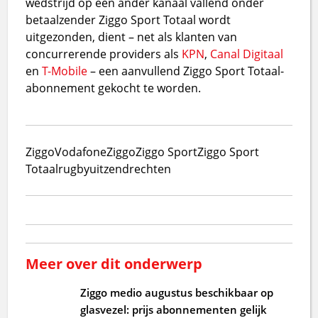
wedstrijd op een ander kanaal vallend onder
betaalzender Ziggo Sport Totaal wordt
uitgezonden, dient – net als klanten van
concurrerende providers als
KPN
,
Canal Digitaal
en
T-Mobile
– een aanvullend Ziggo Sport Totaal-
abonnement gekocht te worden.
Ziggo
VodafoneZiggo
Ziggo Sport
Ziggo Sport
Totaal
rugby
uitzendrechten
Meer over dit onderwerp
Ziggo medio augustus beschikbaar op
glasvezel: prijs abonnementen gelijk