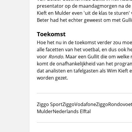
presentator op de maandagmorgen na de uit
Kieft en Mulder even 'uit de klas te sturen
Beter had het echter geweest om met Gullit
Toekomst
Hoe het nu in de toekomst verder zou moeten
alle facetten van het voetbal, en dus ook he
voor
Rondo
. Maar een Gullit die om welke 
komt de onafhankelijkheid van het program
dat analisten en tafelgasten als Wim Kieft 
worden gezet.
Ziggo Sport
Ziggo
VodafoneZiggo
Rondo
voe
Mulder
Nederlands Elftal