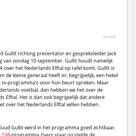
Foto ANP
ud Gullit richting presentator en gespreksleider Jack
g van zondag 10 september. Gullit houdt namelijk
k over het Nederlands Elftal op tafel komt. Gullit is
de kleine generaal heeft er, begrijpelijk, een hekel
k in tv-programma’s voor hun beurt spreken. Maar
erlands voetbal, dan hebben we het over de
 Elftal. Het is dan ook begrijpelijk dat andere
et over het Nederlands Elftal willen hebben.
Ruud Gullit werd in het programma goed zichtbaar.
o
538
-programma
Evers staat op
stelde de