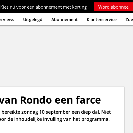
Kies nú voor een abonnement met korting
Word abonnee
erviews
Uitgelegd
Abonnement
Klantenservice
Zoe
van Rondo een farce
bereikte zondag 10 september een diep dal. Niet
oor de inhoudelijke invulling van het programma.