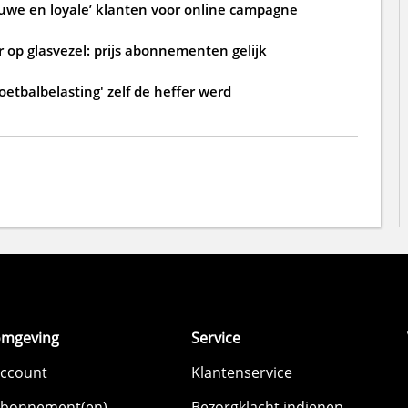
ouwe en loyale’ klanten voor online campagne
 op glasvezel: prijs abonnementen gelijk
oetbalbelasting' zelf de heffer werd
omgeving
Service
account
Klantenservice
abonnement(en)
Bezorgklacht indienen