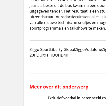
jaar als beste uit de bus kwam na een door
uitgegeven tender. Het resultaat is een st
uitzendstraat tot redactieruimten: alles is
van alle nieuwe technische snufjes en mog
sportprogramma’s en talkshows te maken.
Ziggo Sport
Liberty Global
Ziggo
VodafoneZi
20
HD
Ultra HD
UHD
4K
Meer over dit onderwerp
Exclusief voetbal in beter beeld 