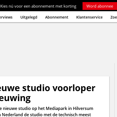
Kies nú voor een abonnement met korting
Word abonnee
erviews
Uitgelegd
Abonnement
Klantenservice
Zoe
euwe studio voorloper
ieuwing
e nieuwe studio op het Mediapark in Hilversum
 in Nederland de studio met de technisch meest