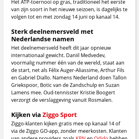
Het ATP-toernooi op gras, traditioneel het eerste
van zijn soort in het nieuwe seizoen, is dagelijks te
volgen tot en met zondag 14 juni op kanaal 14.
Sterk deelnemersveld met
Nederlandse namen
Het deelnemersveld heeft dit jaar opnieuw
internationaal gewicht. Daniil Medvedev,
voormalig nummer één van de wereld, staat aan
de start, net als Félix Auger-Aliassime, Arthur Fils
en Gabriel Diallo. Namens Nederland doen Tallon
Griekspoor, Botic van de Zandschulp en Suzan
Lamens mee. Oud-tennisster Kristie Boogert
verzorgt de verslaggeving vanuit Rosmalen.
Kijken via
Ziggo Sport
Ziggo-klanten kijken gratis mee op kanaal 14 of
via de Ziggo GO-app, zonder meerkosten. Klanten
van andere providers zoals
KPN
en
Odido
hebben