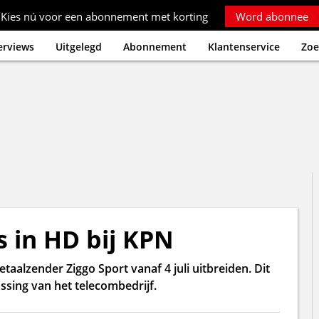
Kies nú voor een abonnement met korting
Word abonnee
erviews
Uitgelegd
Abonnement
Klantenservice
Zoe
s in HD bij KPN
aalzender Ziggo Sport vanaf 4 juli uitbreiden. Dit
ssing van het telecombedrijf.