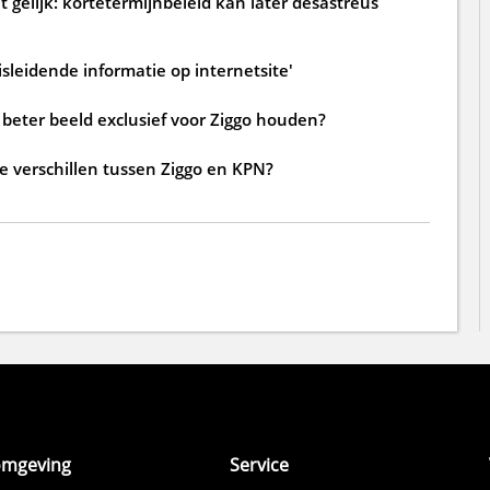
 gelijk: kortetermijnbeleid kan later desastreus
sleidende informatie op internetsite'
beter beeld exclusief voor Ziggo houden?
de verschillen tussen Ziggo en KPN?
omgeving
Service