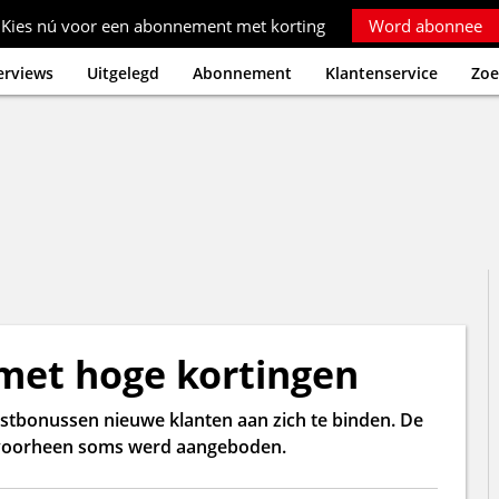
Kies nú voor een abonnement met korting
Word abonnee
erviews
Uitgelegd
Abonnement
Klantenservice
Zoe
 met hoge kortingen
tbonussen nieuwe klanten aan zich te binden. De
n voorheen soms werd aangeboden.