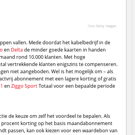
Foto Getty Images
lappen vallen. Mede doordat het kabelbedrijf in de
o
en
Delta
de minder goede kaarten in handen
e maand rond 10.000 klanten. Met hoge
al vertrekkende klanten enigszins te compenseren.
gen niet aangeboden. Wel is het mogelijk om – als
ctvrij abonnement met een lagere korting of gratis
m1
en
Ziggo Sport
Totaal voor een bepaalde periode
ctie de keuze om zelf het voordeel te bepalen. Als
0 procent korting op het basis maandabonnement
indt passen, kan ook kiezen voor een waardebon van