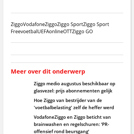
Ziggo
VodafoneZiggo
Ziggo Sport
Ziggo Sport
Free
voetbal
UEFA
online
OTT
Ziggo GO
Meer over dit onderwerp
Ziggo medio augustus beschikbaar op
glasvezel: prijs abonnementen gelijk
Hoe Ziggo van bestrijder van de
'voetbalbelasting' zelf de heffer werd
VodafoneZiggo en Ziggo beticht van
brainwashen en regelschuren: ‘PR-
offensief rond beursgang’