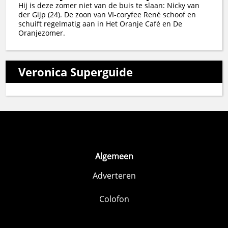
Hij is deze zomer niet van de buis te slaan: Nicky van
der Gijp (24). De zoon van VI-coryfee René schoof en
schuift regelmatig aan in Het Oranje Café en De
Oranjezomer.
Veronica Superguide
Algemeen
Adverteren
Colofon