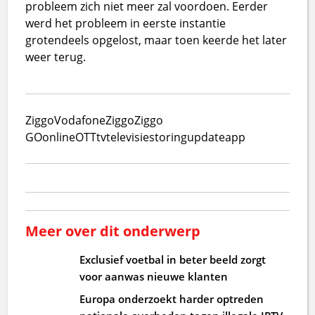
probleem zich niet meer zal voordoen. Eerder
werd het probleem in eerste instantie
grotendeels opgelost, maar toen keerde het later
weer terug.
Ziggo
VodafoneZiggo
Ziggo
GO
online
OTT
tv
televisie
storing
update
app
Meer over dit onderwerp
Exclusief voetbal in beter beeld zorgt
voor aanwas nieuwe klanten
Europa onderzoekt harder optreden