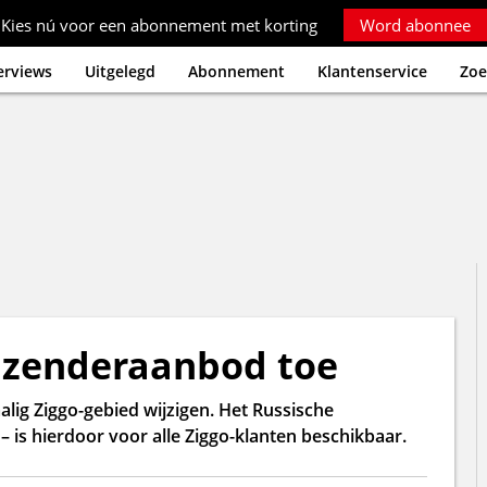
Kies nú voor een abonnement met korting
Word abonnee
erviews
Uitgelegd
Abonnement
Klantenservice
Zoe
n zenderaanbod toe
lig Ziggo-gebied wijzigen. Het Russische
 is hierdoor voor alle Ziggo-klanten beschikbaar.