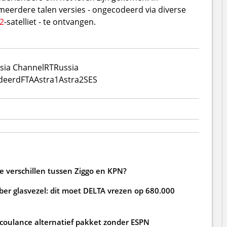
 meerdere talen versies - ongecodeerd via diverse
2
-satelliet - te ontvangen.
sia Channel
RT
Russia
deerd
FTA
Astra1
Astra2
SES
de verschillen tussen Ziggo en KPN?
ber glasvezel: dit moet DELTA vrezen op 680.000
 coulance alternatief pakket zonder ESPN