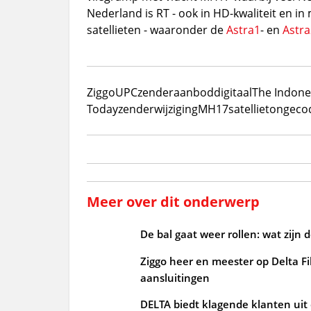
Nederland is RT - ook in HD-kwaliteit en in
satellieten - waaronder de
Astra1
- en
Astra
Ziggo
UPC
zenderaanbod
digitaal
The Indone
Today
zenderwijziging
MH17
satelliet
ongeco
Meer over dit onderwerp
De bal gaat weer rollen: wat zijn 
Ziggo heer en meester op Delta Fi
aansluitingen
DELTA biedt klagende klanten uit