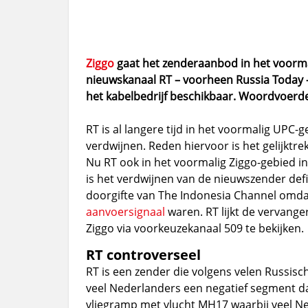
Ziggo
gaat het zenderaanbod in het voormal
nieuwskanaal RT – voorheen Russia Today –
het kabelbedrijf beschikbaar. Woordvoerde
RT is al langere tijd in het voormalig UPC-
verdwijnen. Reden hiervoor is het gelijktr
Nu RT ook in het voormalig Ziggo-gebied 
is het verdwijnen van de nieuwszender defi
doorgifte van The Indonesia Channel omd
aanvoersignaal
waren. RT lijkt de vervanger
Ziggo via voorkeuzekanaal 509 te bekijken.
RT controverseel
RT is een zender die volgens velen Russisc
veel Nederlanders een negatief segment da
vliegramp met vlucht MH17 waarbij veel Ne