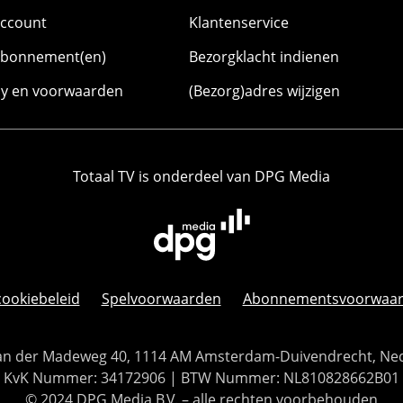
account
Klantenservice
abonnement(en)
Bezorgklacht indienen
cy en voorwaarden
(Bezorg)adres wijzigen
Totaal TV is onderdeel van DPG Media
cookiebeleid
Spelvoorwaarden
Abonnementsvoorwaa
 Van der Madeweg 40, 1114 AM Amsterdam-Duivendrecht, Ne
KvK Nummer: 34172906 | BTW Nummer: NL810828662B01
© 2024 DPG Media B.V. – alle rechten voorbehouden