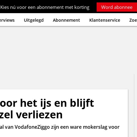
Kies nú voor een abonnement met korting
Word abonnee
erviews
Uitgelegd
Abonnement
Klantenservice
Zoe
or het ijs en blijft
zel verliezen
taal van VodafoneZiggo zijn een ware mokerslag voor