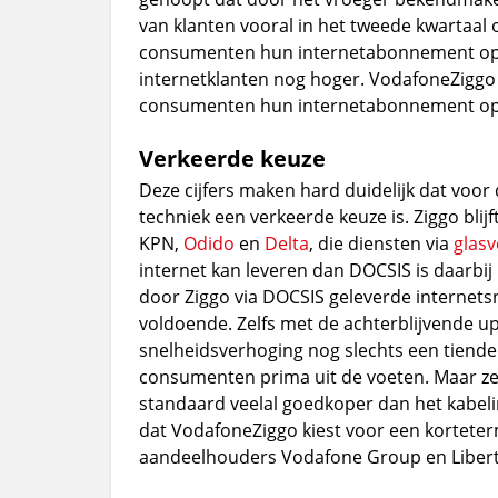
van klanten vooral in het tweede kwartaal 
consumenten hun internetabonnement op. M
internetklanten nog hoger. VodafoneZiggo 
consumenten hun internetabonnement op
Verkeerde keuze
Deze cijfers maken hard duidelijk dat voo
techniek een verkeerde keuze is. Ziggo bli
KPN,
Odido
en
Delta
, die diensten via
glasv
internet kan leveren dan DOCSIS is daarbij
door Ziggo via DOCSIS geleverde internetsn
voldoende. Zelfs met de achterblijvende up
snelheidsverhoging nog slechts een tiend
consumenten prima uit de voeten. Maar zelf
standaard veelal goedkoper dan het kabel
dat VodafoneZiggo kiest voor een korteterm
aandeelhouders Vodafone Group en Liberty 