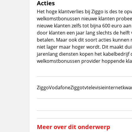
Acties
Het hoge klantverlies bij Ziggo is des te o
welkomstbonussen nieuwe klanten probeer
nieuwe klanten zelfs tot bijna 600 euro 
door klanten een jaar lang slechts de hel
betalen. Maar ook dit soort acties kunnen 
niet lager maar hoger wordt. Dit maakt dui
jarenlang diensten kopen het kabelbedrijf 
welkomstbonussen provider hoppende klant
Ziggo
VodafoneZiggo
tv
televisie
internet
kwar
Meer over dit onderwerp