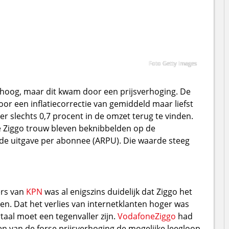
Foto Getty Images
hoog, maar dit kwam door een prijsverhoging. De
 een inflatiecorrectie van gemiddeld maar liefst
ter slechts 0,7 procent in de omzet terug te vinden.
die Ziggo trouw bleven beknibbelden op de
lde uitgave per abonnee (ARPU). Die waarde steeg
ers van
KPN
was al enigszins duidelijk dat Ziggo het
ten. Dat het verlies van internetklanten hoger was
aal moet een tegenvaller zijn.
VodafoneZiggo
had
 van de forse prijsverhoging de mogelijke leegloop