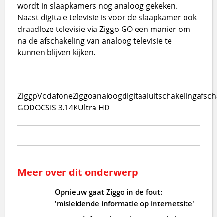
wordt in slaapkamers nog analoog gekeken.
Naast digitale televisie is voor de slaapkamer ook
draadloze televisie via Ziggo GO een manier om
na de afschakeling van analoog televisie te
kunnen blijven kijken.
Ziggp
VodafoneZiggo
analoog
digitaal
uitschakeling
afsch
GO
DOCSIS 3.1
4K
Ultra HD
Meer over dit onderwerp
Opnieuw gaat Ziggo in de fout:
'misleidende informatie op internetsite'