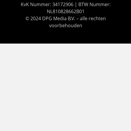
KvK Nummer: 34172906 | BTW Nummer:
NL810828662B01
© 2024 DPG Media B.V. – alle rechten
voorbehouden