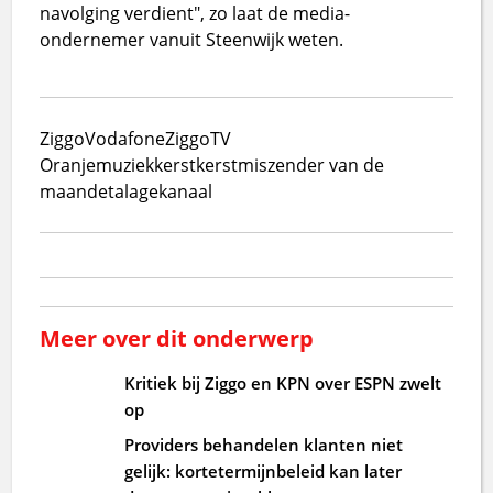
navolging verdient", zo laat de media-
ondernemer vanuit Steenwijk weten.
Ziggo
VodafoneZiggo
TV
Oranje
muziek
kerst
kerstmis
zender van de
maand
etalagekanaal
Meer over dit onderwerp
Kritiek bij Ziggo en KPN over ESPN zwelt
op
Providers behandelen klanten niet
gelijk: kortetermijnbeleid kan later