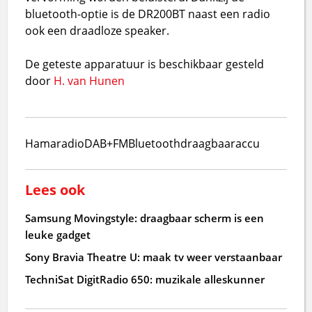
bluetooth-optie is de DR200BT naast een radio
ook een draadloze speaker.
De geteste apparatuur is beschikbaar gesteld
door
H. van Hunen
Hama
radio
DAB+
FM
Bluetooth
draagbaar
accu
Lees ook
Samsung Movingstyle: draagbaar scherm is een
leuke gadget
Sony Bravia Theatre U: maak tv weer verstaanbaar
TechniSat DigitRadio 650: muzikale alleskunner