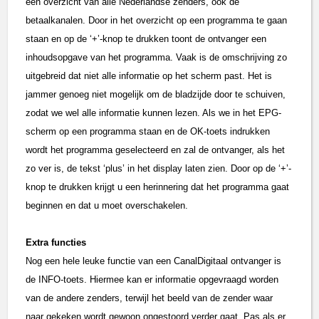
een overzicht van alle Nederlandse zenders, óók de
betaalkanalen. Door in het overzicht op een programma te gaan
staan en op de ‘+’-knop te drukken toont de ontvanger een
inhoudsopgave van het programma. Vaak is de omschrijving zo
uitgebreid dat niet alle informatie op het scherm past. Het is
jammer genoeg niet mogelijk om de bladzijde door te schuiven,
zodat we wel alle informatie kunnen lezen. Als we in het EPG-
scherm op een programma staan en de OK-toets indrukken
wordt het programma geselecteerd en zal de ontvanger, als het
zo ver is, de tekst ‘plus’ in het display laten zien. Door op de ‘+’-
knop te drukken krijgt u een herinnering dat het programma gaat
beginnen en dat u moet overschakelen.
Extra functies
Nog een hele leuke functie van een CanalDigitaal ontvanger is
de INFO-toets. Hiermee kan er informatie opgevraagd worden
van de andere zenders, terwijl het beeld van de zender waar
naar gekeken wordt gewoon ongestoord verder gaat. Pas als er