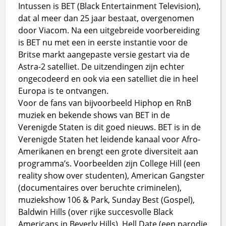
Intussen is BET (Black Entertainment Television),
dat al meer dan 25 jaar bestaat, overgenomen
door Viacom. Na een uitgebreide voorbereiding
is BET nu met een in eerste instantie voor de
Britse markt aangepaste versie gestart via de
Astra-2 satelliet. De uitzendingen zijn echter
ongecodeerd en ook via een satelliet die in heel
Europa is te ontvangen.
Voor de fans van bijvoorbeeld Hiphop en RnB
muziek en bekende shows van BET in de
Verenigde Staten is dit goed nieuws. BET is in de
Verenigde Staten het leidende kanaal voor Afro-
Amerikanen en brengt een grote diversiteit aan
programma’s. Voorbeelden zijn College Hill (een
reality show over studenten), American Gangster
(documentaires over beruchte criminelen),
muziekshow 106 & Park, Sunday Best (Gospel),
Baldwin Hills (over rijke succesvolle Black
Americans in Beverly Hills), Hell Date (een parodie