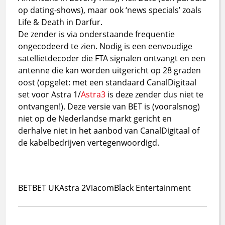
op dating-shows), maar ook ‘news specials’ zoals
Life & Death in Darfur.
De zender is via onderstaande frequentie
ongecodeerd te zien. Nodig is een eenvoudige
satellietdecoder die FTA signalen ontvangt en een
antenne die kan worden uitgericht op 28 graden
oost (opgelet: met een standaard CanalDigitaal
set voor Astra 1/
Astra3
is deze zender dus niet te
ontvangen!). Deze versie van BET is (vooralsnog)
niet op de Nederlandse markt gericht en
derhalve niet in het aanbod van CanalDigitaal of
de kabelbedrijven vertegenwoordigd.
BET
BET UK
Astra 2
Viacom
Black Entertainment