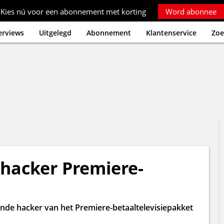
Kies nú voor een abonnement met korting
Word abonnee
erviews
Uitgelegd
Abonnement
Klantenservice
Zoe
 hacker Premiere-
aande hacker van het Premiere-betaaltelevisiepakket