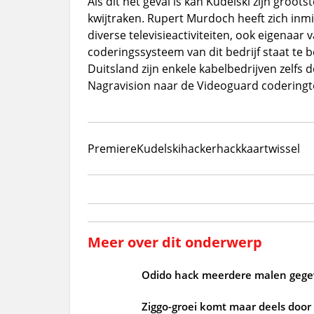
Als dit het geval is kan Kudelski zijn groo
kwijtraken. Rupert Murdoch heeft zich inmi
diverse televisieactiviteiten, ook eigenaar
coderingssysteem van dit bedrijf staat te b
Duitsland zijn enkele kabelbedrijven zelfs
Nagravision naar de Videoguard coderingt
Premiere
Kudelski
hacker
hack
kaartwissel
Meer over dit onderwerp
Odido hack meerdere malen gegeve
Ziggo-groei komt maar deels door