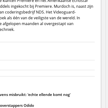
tste klanten Premiere en het Amerikaanse Echostar
ddels ingekocht bij Premiere. Murdoch is, naast zijn
 van coderingsbedrijf NDS. Het Videoguard-
oek als één van de veiligste van de wereld. In
 de afgelopen maanden al overgestapt van
echniek.
ns misbruikt: 'echte ellende komt nog'
 overstappers Odido