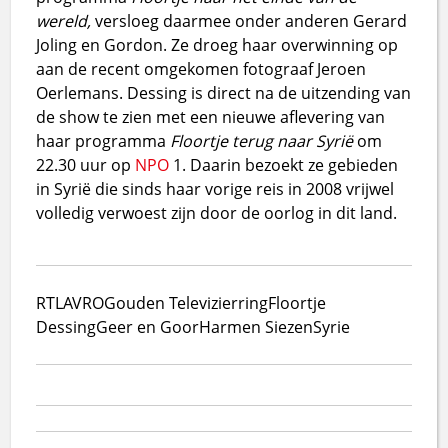
wereld,
versloeg daarmee onder anderen Gerard
Joling en Gordon. Ze droeg haar overwinning op
aan de recent omgekomen fotograaf Jeroen
Oerlemans. Dessing is direct na de uitzending van
de show te zien met een nieuwe aflevering van
haar programma
Floortje terug naar Syrië
om
22.30 uur op
NPO
1. Daarin bezoekt ze gebieden
in Syrië die sinds haar vorige reis in 2008 vrijwel
volledig verwoest zijn door de oorlog in dit land.
RTL
AVRO
Gouden Televizierring
Floortje
Dessing
Geer en Goor
Harmen Siezen
Syrie