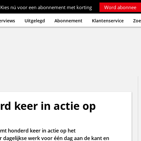
Kies nú voor een abonnement met korting
Word abonnee
erviews
Uitgelegd
Abonnement
Klantenservice
Zoe
d keer in actie op
t honderd keer in actie op het
 dagelijkse werk voor één dag aan de kant en