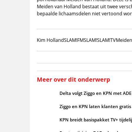
Meiden van Holland bestaat uit twee versch
bepaalde lichaamsdelen niet vertoond worde
Kim Holland
SLAM!FM
SLAM!
SLAM!TV
Meiden
Meer over dit onderwerp
Delta volgt Ziggo en KPN met ADE 
Ziggo en KPN laten klanten grati
KPN breidt basispakket TV+ tijdelij