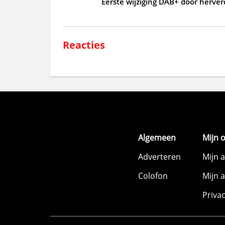
Eerste wijziging DAB+ door herver
Reacties
Algemeen
Mijn 
Adverteren
Mijn 
Colofon
Mijn 
Priva