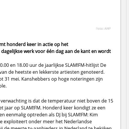
Foto: ANP
t honderd keer in actie op het
 dagelijkse werk voor één dag aan de kant en wordt
.00 en 18.00 uur de jaarlijkse SLAM!FM-hitlijst De
 van de heetste en lekkerste artiesten genoteerd.
t 31 mei. Kanshebbers op hoge noteringen zijn
le.
 verwachting is dat de temperatuur niet boven de 15
et jaar op SLAM!FM. Honderd keer kondigt ze een
en eenmalig optreden als DJ bij SLAM!FM: Kim
. Ze exploiteert onder meer het Nederlandse
j de meeste tv-aanbieders in Nederland te bekijken.