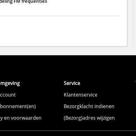
deling FM frequenties
omgeving
Service
account
Klantenservice
abonnement(en)
Bezorgklacht indienen
cy en voorwaarden
(Bezorg)adres wijzigen